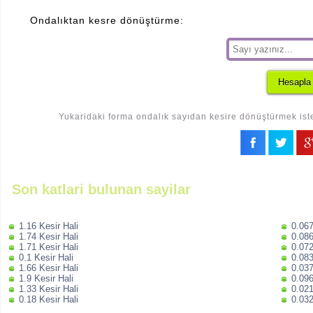
Ondalıktan kesre dönüştürme:
Yukaridaki forma ondalık sayıdan kesire dönüştürmek iste
Son katlari bulunan sayilar
1.16 Kesir Hali
0.067
1.74 Kesir Hali
0.086
1.71 Kesir Hali
0.072
0.1 Kesir Hali
0.083
1.66 Kesir Hali
0.037
1.9 Kesir Hali
0.096
1.33 Kesir Hali
0.021
0.18 Kesir Hali
0.032