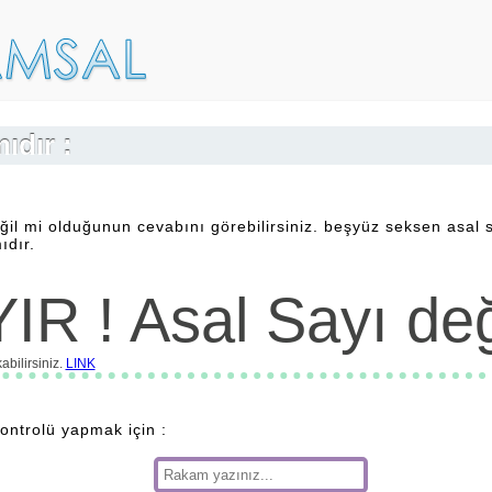
ıdır :
ğil mi olduğunun cevabını görebilirsiniz. beşyüz seksen asal 
ıdır.
IR ! Asal Sayı deği
bilirsiniz.
LINK
kontrolü yapmak için :