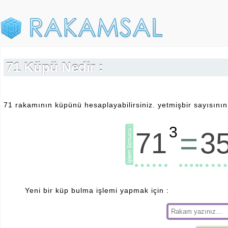
71 Küpü Nedir :
71 rakamının küpünü hesaplayabilirsiniz. yetmişbir sayısının
3
=
71
3
Yeni bir küp bulma işlemi yapmak için :