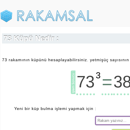
73 Küpü Nedir :
73 rakamının küpünü hesaplayabilirsiniz. yetmişüç sayısının
3
=
73
3
Yeni bir küp bulma işlemi yapmak için :