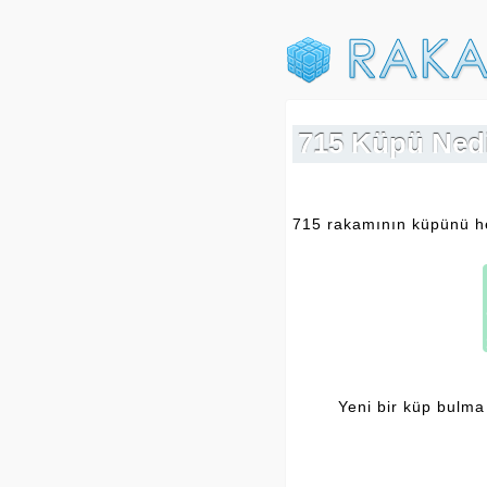
715 Küpü Nedi
715 rakamının küpünü hes
Yeni bir küp bulma