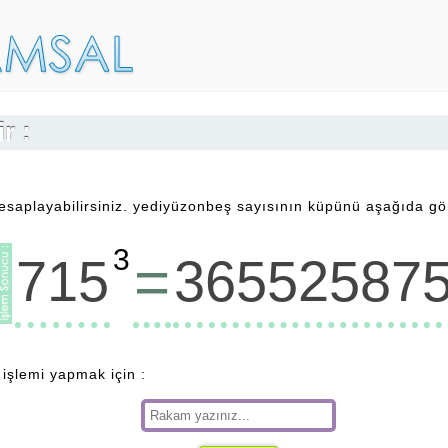
r :
aplayabilirsiniz. yediyüzonbeş sayısının küpünü aşağıda göre
3
=
715
36552587
 işlemi yapmak için :