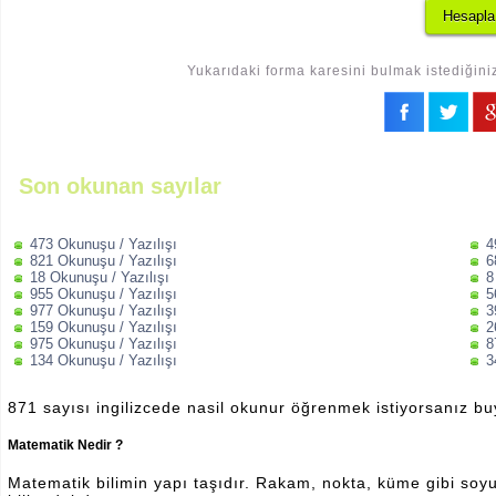
Yukarıdaki forma karesini bulmak istediğiniz
Son okunan sayılar
473 Okunuşu / Yazılışı
4
821 Okunuşu / Yazılışı
6
18 Okunuşu / Yazılışı
8
955 Okunuşu / Yazılışı
5
977 Okunuşu / Yazılışı
3
159 Okunuşu / Yazılışı
2
975 Okunuşu / Yazılışı
8
134 Okunuşu / Yazılışı
3
871 sayısı ingilizcede nasil okunur öğrenmek istiyorsanız b
Matematik Nedir ?
Matematik bilimin yapı taşıdır. Rakam, nokta, küme gibi soyut 