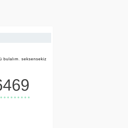
ü bulalım. seksensekiz
6469