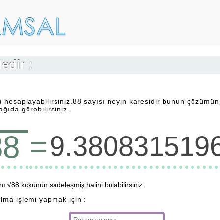
edir :
 hesaplayabilirsiniz.88 sayısı neyin karesidir bunun çözümün
ğıda görebilirsiniz.
=
88
9.380831519
 √88 kökünün sadeleşmiş halini bulabilirsiniz.
ulma işlemi yapmak için :