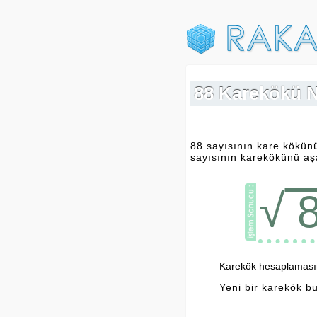
88 Karekökü N
88 sayısının kare kökünü
sayısının karekökünü aşa
√
Karekök hesaplamasını
Yeni bir karekök b