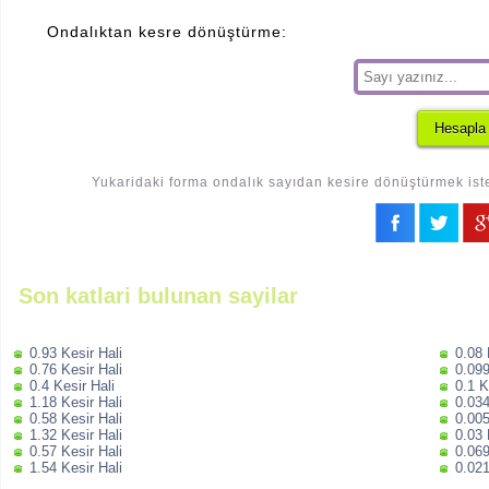
Ondalıktan kesre dönüştürme:
Yukaridaki forma ondalık sayıdan kesire dönüştürmek iste
Son katlari bulunan sayilar
0.93 Kesir Hali
0.08 
0.76 Kesir Hali
0.099
0.4 Kesir Hali
0.1 K
1.18 Kesir Hali
0.034
0.58 Kesir Hali
0.005
1.32 Kesir Hali
0.03 
0.57 Kesir Hali
0.069
1.54 Kesir Hali
0.021