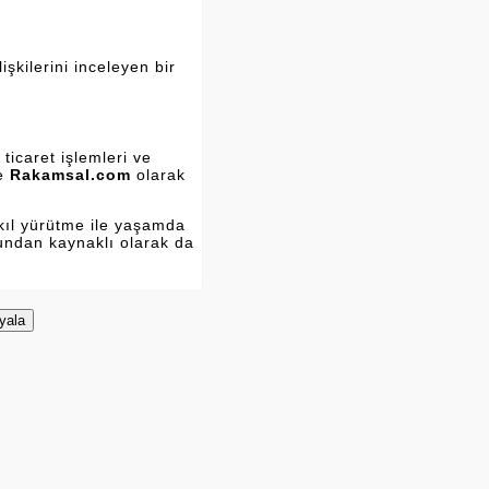
şkilerini inceleyen bir
ticaret işlemleri ve
ve
Rakamsal.com
olarak
kıl yürütme ile yaşamda
Bundan kaynaklı olarak da
yala