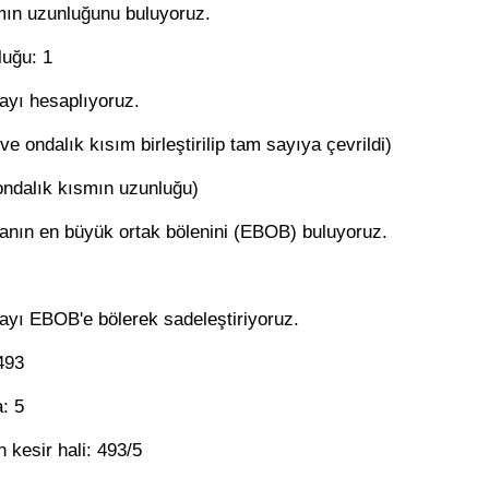
mın uzunluğunu buluyoruz.
luğu: 1
ayı hesaplıyoruz.
e ondalık kısım birleştirilip tam sayıya çevrildi)
ondalık kısmın uzunluğu)
anın en büyük ortak bölenini (EBOB) buluyoruz.
yı EBOB'e bölerek sadeleştiriyoruz.
493
: 5
 kesir hali: 493/5