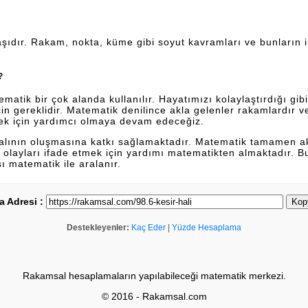
şıdır. Rakam, nokta, küme gibi soyut kavramları ve bunların ili
?
tik bir çok alanda kullanılır. Hayatımızı kolaylaştırdığı gibi 
n gereklidir. Matematik denilince akla gelenler rakamlardır 
ek için yardımcı olmaya devam edeceğiz.
dalının oluşmasına katkı sağlamaktadır. Matematik tamamen a
lan olayları ifade etmek için yardımı matematikten almaktadır. 
sı matematik ile aralanır.
a Adresi :
Kop
Destekleyenler:
Kaç Eder
|
Yüzde Hesaplama
Rakamsal hesaplamaların yapılabileceği matematik merkezi.
© 2016 - Rakamsal.com