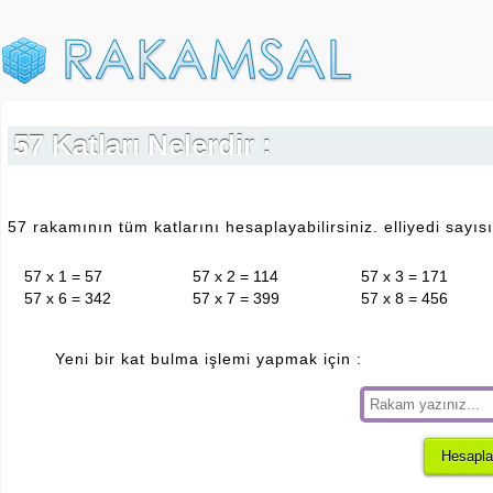
57 Katları Nelerdir :
57 rakamının tüm katlarını hesaplayabilirsiniz. elliyedi sayısı
57 x 1 = 57
57 x 2 = 114
57 x 3 = 171
57 x 6 = 342
57 x 7 = 399
57 x 8 = 456
Yeni bir kat bulma işlemi yapmak için :